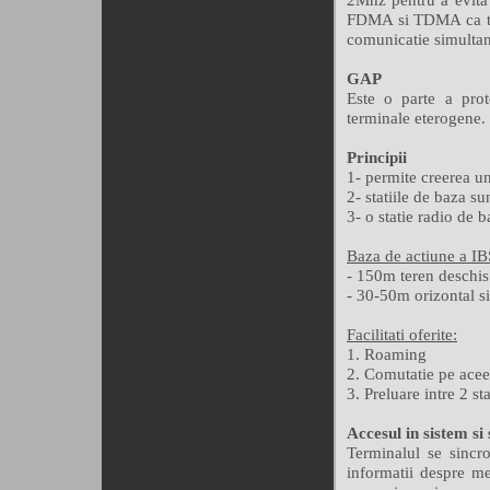
FDMA si TDMA ca teh
comunicatie simultan
GAP
Este o parte a prot
terminale eterogene.
Principii
1- permite creerea u
2- statiile de baza su
3- o statie radio de 
Baza de actiune a IB
- 150m teren deschis
- 30-50m orizontal si
Facilitati oferite:
1. Roaming
2. Comutatie pe aceea
3. Preluare intre 2 sta
Accesul in sistem si
Terminalul se sincro
informatii despre me