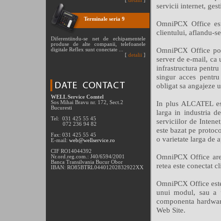
[
detalii
]
servicii internet, ges
Terminale seria 9
OmniPCX Office este
clientului, aflandu-se
Diferentiindu-se net de echipamentele
produse de alte companii, telefoanele
OmniPCX Office poate
digitale Reflex sunt conectate ...
[
detalii
]
server de e-mail, ca 
infrastructura pentru
singur acces pentru
obligat sa angajeze u
WELL Service Comtel
In plus ALCATEL est
Sos Mihai Bravu nr. 172, Sect.2
Bucuresti
larga in industria d
Tel: 031 425 55 45
serviciilor de Inten
072 236 94 82
este bazat pe protoc
Fax: 031 425 55 45
o varietate larga de 
E-mail:
web@wellservice.ro
CIF RO14044392
OmniPCX Office are 
Nr.ord.reg.com.: J40/6594/2001
Banca Transilvania Bucur Obor
retea este conectat cl
IBAN: RO85BTRL04401202832922XX
OmniPCX Office este 
unui modul, sau a u
componenta hardware 
Web Site.