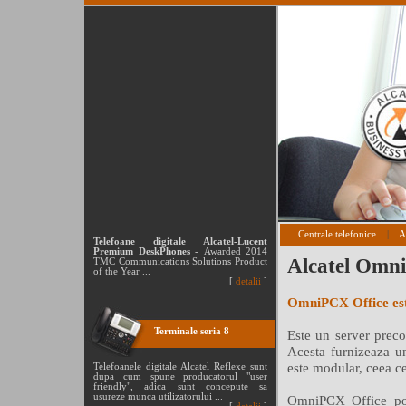
Centrale telefonice
|
A
Telefoane digitale Alcatel-Lucent
Premium DeskPhones
-
Awarded 2014
Alcatel Omn
TMC Communications Solutions Product
of the Year
...
[
detalii
]
OmniPCX Office este
Terminale seria 8
Este un server preco
Acesta furnizeaza u
este modular, ceea ce
Telefoanele digitale Alcatel Reflexe sunt
dupa cum spune producatorul "user
friendly", adica sunt concepute sa
usureze munca utilizatorului ...
OmniPCX Office poat