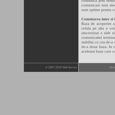
comunica prin semnal
comunicare sunt aloc
sunt optime pentru 
Comutarea inter si i
Raza de acoperire a 
celula pe alta e co
sincronizat e slab s
comunicatiei terminal
stabilita cu cea de-a
de-a doua baza. In c
aceleiasi baze care c
© 2007-2019 Well Service
Hom