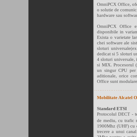
OmniPCX Office, ofera
o solutie de comunica
hardware sau softwar
OmniPCX Office est
disponibile in varian
Exista o varietate la
chei software ale sis
sloturi universale(e
dedicat si 5 sloturi 
4 sloturi universale, 
si MIX. Procesorul 
un singur CPU per s
aditionale, orice c
Office sunt modulare
Mobilitate Alcatel
Standard ETSI
Protocolul DECT - te
de mediu, cu trafic
1900Mhz (UHF) cu o 
trecere a unui cana
2Mhz pentru a evita 